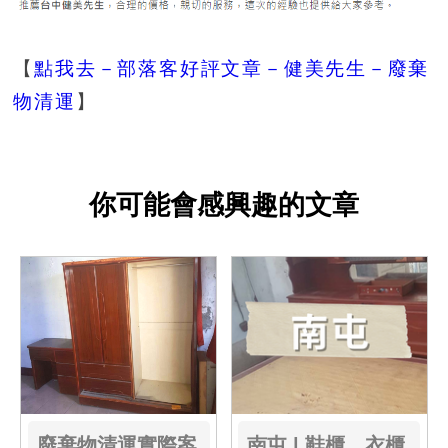
【
點我去－部落客好評文章－健美先生－廢棄
物清運
】
你可能會感興趣的文章
廢棄物清運實際案
南屯 | 鞋櫃、衣櫃