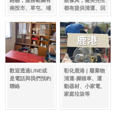
經驗，服務範圍有
般傢具，健美先生
南投市、草屯、埔
都有提供清運、回
里、竹山、名間、
收的服務....
國姓、鹿谷、水
里、信義、仁愛、
魚池、中寮、集
集，若您需要服
務，歡迎使用line
諮詢
@a0908680000
歡迎透過LINE或
彰化鹿港 | 廢棄物
是電話與我們預約
清運-腳踏車、運
聯絡
動器材、小家電、
家庭垃圾等