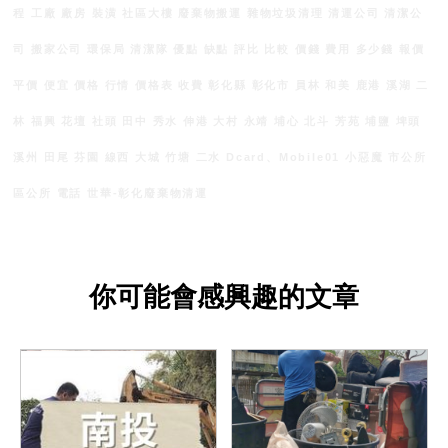
程 工廠 廠房 裝潢 社區大樓 廢棄物搬運 雜物垃圾清理 清運公司 清潔公
司 搬家公司 環保局 清潔隊 優點 缺點 評比 比較 價錢 費用 多少錢 報價
平價 便宜 價格 行情 價格表 收費 彰化縣 彰化市 員林 和美 鹿港 溪湖 二
林 福興 花壇 社頭 田中 秀水 伸港 大村 永靖 埔心 北斗 芳苑 埔鹽 埤頭
溪州 田尾 芬園 線西 大城 竹塘 二水 Dcard、Mobile01 小惡魔 市公所
區公所 電話 世華-彰化廢棄物清運
你可能會感興趣的文章