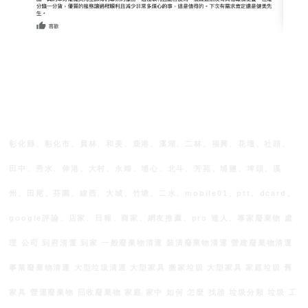
彰化縣、彰化市、員林、和美、鹿港、溪湖、二林、福興、花壇、社頭、
田中、秀水、伸港、大村、永靖、埔心、北斗、芳苑、埔鹽、埤頭、溪
州、田尾、芬園、線西、大城、竹塘、二水、mobile01、ptt、dcard、
google評論、店家、日報、商家、網友推薦、pro 達人、專家廢棄物 處
理 公司 到府清運 到家 一般廢棄物清運 裝潢廢棄物清運 營建廢棄物清運
事業廢棄物清運 大型垃圾清運 大型家具 搬家垃圾 大型家具 家庭垃圾 舊
家具 營運廢棄物 回收廢棄物 家庭 家中 如何 怎麼 找誰 垃圾分類 垃圾 工