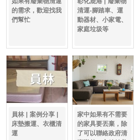
如果有廢棄物清運
彰化鹿港 | 廢棄物
的需求，歡迎找我
清運-腳踏車、運
們幫忙
動器材、小家電、
家庭垃圾等
員林 | 案例分享 |
家中如果有不需要
床墊搬運、衣櫃清
的家具要丟棄，除
運
了可以聯絡政府清