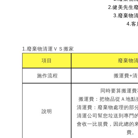
2.健美先生
3.廢棄物
4.
1.廢棄物清運ＶＳ搬家
項目
廢棄物
施作流程
搬運費+
同時要算搬運費
搬運費：把物品從Ａ地點
清運費：廢棄物處理的部
說明
清運公司幫您垃送到專門
會收一比規費，因此總的
費。