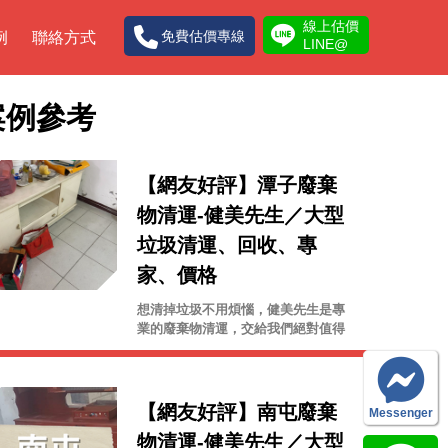
線上估價
免費估價專線
例
聯絡方式
LINE@
案例參考
【網友好評】潭子廢棄
物清運-健美先生／大型
垃圾清運、回收、專
家、價格
想清掉垃圾不用煩惱，健美先生是專
業的廢棄物清運，交給我們絕對值得
信賴！
【網友好評】南屯廢棄
Messenger
物清運-健美先生／大型