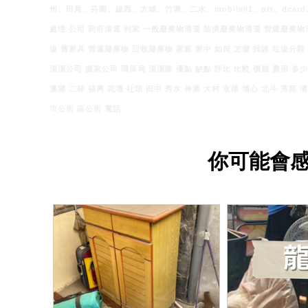
州、田尾、芬園、線西、大城、竹塘、二水、mobile01、ptt、dca
處理 公司 到府清運 到家 一般廢棄物清運 裝潢廢棄物清運 營建廢棄物
圾 舊家具 營運廢棄物 回收廢棄物 家庭 家中 如何 怎麼 找誰 垃圾分類
清潔公司 搬家公司 環保局 清潔隊 優點 缺點 評比 比較 價錢 費用 多少
溪湖 二林 福興 花壇 社頭 田中 秀水 伸港 大村 永靖 埔心 北斗 芳苑 埔鹽
市公所 區公所 電話
你可能會