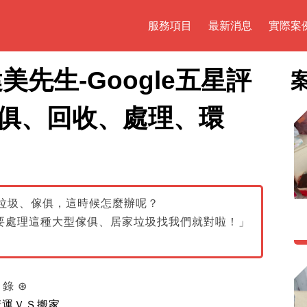
服務項目
最新消息
實際案
先生-Google五星評
俱、回收、處理、環
垃圾、傢俱，這時候怎麼辦呢？
「要處理這種大型傢俱、居家垃圾找我們就對啦！」
目錄
⊛
清運ＶＳ搬家