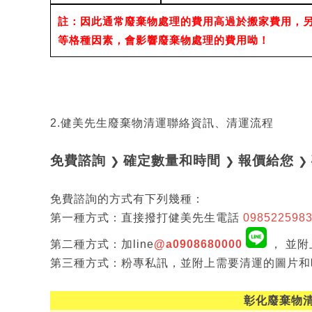
註：因此通常廢棄物處理的費用高過於搬家費用，
等格種因素，會影響廢棄物處理的費用呦！
2.健美先生廢棄物清運聯絡資訊、清運流程
免費諮詢
確定數量和時間
報價給您
❯
❯
❯
免費諮詢的方式有下列幾種：
第一種方式：直接撥打健美先生電話
098522598
第二種方式：加line
@a0908680000
， 並
第三種方式：粉專私訊，並附上需要清運的圖片和
彰化廢棄物清