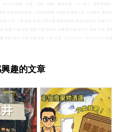
rd、google評論、店家、日報、商家、網友推薦、pro 達人、專家廢棄物
清運 事業廢棄物清運 大型垃圾清運 大型家具 搬家垃圾 大型家具 家庭垃
 垃圾 工程 工廠 廠房 裝潢 社區大樓 廢棄物搬運 雜物垃圾清理 清運公司
錢 報價 平價 便宜 價格 行情 價格表 收費 彰化縣 彰化市 員林 和美 鹿港
 埤頭 溪州 田尾 芬園 線西 大城 竹塘 二水 Dcard、Mobile01 小惡魔
感興趣的文章