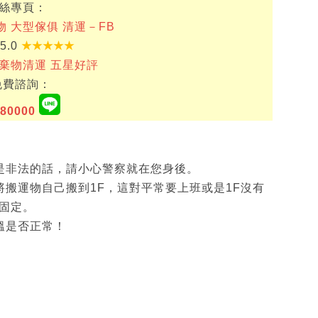
粉絲專頁：
物 大型傢俱 清運－FB
 5.0
★★★★★
廢棄物清運 五星好評
e免費諮詢：
80000
若是非法的話，請小心警察就在您身後。
將搬運物自己搬到1F，這對平常要上班或是1F沒有
固定。
溫是否正常！