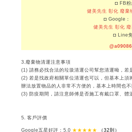
◘ FB
健美先生 彰化 廢棄
◘ Google：
健美先生 彰化 
◘ Lin
@a09086
3.廢棄物清運注意事項
(1) 請務必找合法的垃圾清運公司幫您清運呦，
(2) 若是找政府相關單位清運也可以，但基本上須
辦法放置物品的人非常不方便的，基本上時間也不
(3) 防疫期間，請注意師傅是否施工有戴口罩、體
5. 客戶評價
Google五星好評：5.0
★★★★★
（32則）