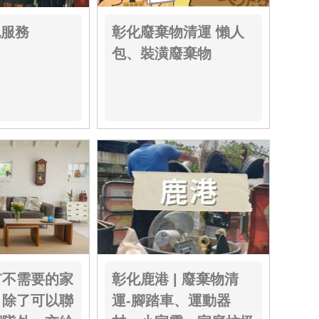
包服務
彰化廢棄物清運 懶人
包、裝潢廢棄物
有不需要的家
彰化鹿港 | 廢棄物清
，除了可以聯
運-腳踏車、運動器