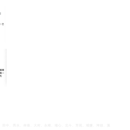
、田中、秀水、伸港、大村、永靖、埔心、北斗、芳苑、埔鹽、埤頭、溪