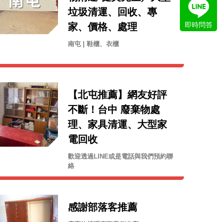
垃圾清運、回收、專
即時問答
家、價格、處理
南屯 | 鞋櫃、衣櫃
【北屯推薦】網友好評
不斷！台中 廢棄物處
理、家具清運、大型家
電回收
歡迎透過LINE或是電話與我們預約聯
絡
感謝部落客推薦