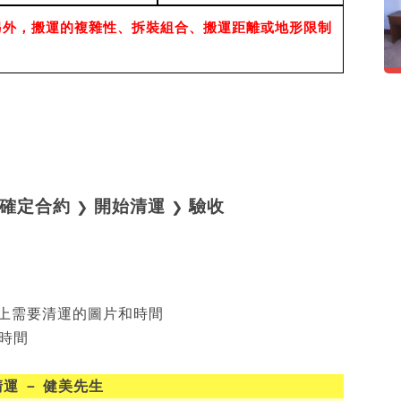
另外，搬運的複雜性、拆裝組合、搬運距離或地形限制
確定合約
開始清運
驗收
❯
❯
3
附上需要清運的圖片和時間
時間
運 － 健美先生