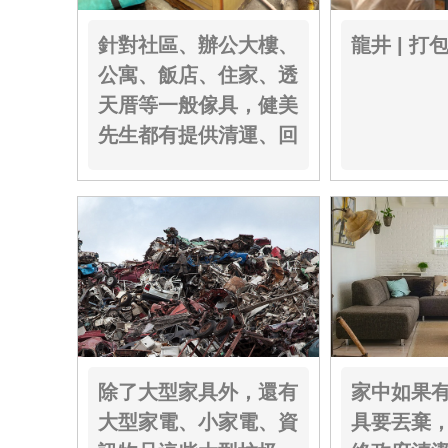
針對社區、辦公大樓、
龍井 | 打
公寓、飯店、住家、透
天厝等一般傢具，健美
先生都有提供清運、回
收的服務....
除了大型家具外，還有
家中如果
大型家電、小家電、資
具要丟棄