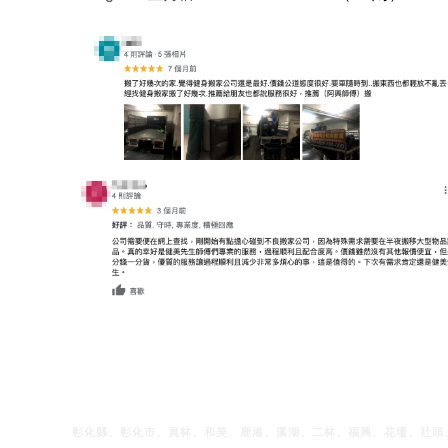
彰化縣、彰化市、員林、和美、鹿港、溪湖、二林、福興、花壇、社頭